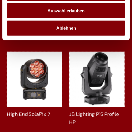
Auswahl erlauben
Ablehnen
Robe Painte
Elation Dartz 360
JB Lighting P15 Profile
High End SolaPix 7
HP