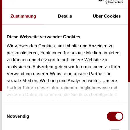
High End SolaPix 7
Zustimmung
Details
Über Cookies
Diese Webseite verwendet Cookies
LED Engine: 280W/100V
Lichtstrom: 5.500 Lumen
Wir verwenden Cookies, um Inhalte und Anzeigen zu
Farbmischsystem: RGBW
personalisieren, Funktionen für soziale Medien anbieten
Farbtemperatur: Variabel von 2.800K bis 8.000K
zu können und die Zugriffe auf unsere Website zu
LED Type: 7 x 40W Osram Ostar LED
Gewicht: 9,1kg
analysieren. Außerdem geben wir Informationen zu Ihrer
Verwendung unserer Website an unsere Partner für
soziale Medien, Werbung und Analysen weiter. Unsere
Partner führen diese Informationen möglicherweise mit
J
et
zt
Pr
o
d
u
kt
a
nfr
a
g
e
weiteren Daten zusammen, die Sie ihnen bereitgestellt
haben oder die sie im Rahmen Ihrer Nutzung der Dienste
gesammelt haben.
n
Einwilligungsauswahl
Notwendig