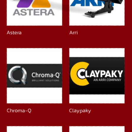
Astera
Arri
Claypaky
Chroma-Q