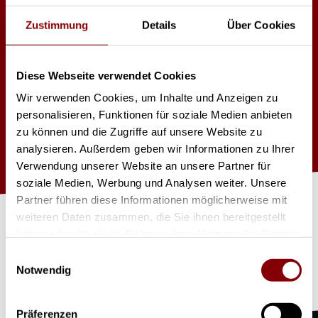
Zustimmung
Details
Über Cookies
Martin Mac One
Diese Webseite verwendet Cookies
RGBL Led Engine
Wir verwenden Cookies, um Inhalte und Anzeigen zu
Anschluss Powercon in/out
personalisieren, Funktionen für soziale Medien anbieten
Zoombereich 4-27°
zu können und die Zugriffe auf unsere Website zu
Gewicht 4,4kg
analysieren. Außerdem geben wir Informationen zu Ihrer
Verwendung unserer Website an unsere Partner für
soziale Medien, Werbung und Analysen weiter. Unsere
J
et
zt
Pr
o
d
u
kt
a
nfr
a
g
e
Partner führen diese Informationen möglicherweise mit
weiteren Daten zusammen, die Sie ihnen bereitgestellt
haben oder die sie im Rahmen Ihrer Nutzung der Dienste
n
gesammelt haben.
Einwilligungsauswahl
Notwendig
Präferenzen