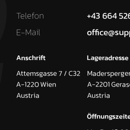
Telefon
+43 664 52
E-Mail
office@sup
Anschrift
Lageradresse
Attemsgasse 7 / C32
Madersperger
A-1220
Wien
A-2201
Geras
Austria
Austria
Öffnungszeit