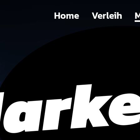
Home
Verleih
M
ark