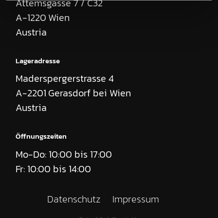
Attemsgasse 7 / C32
A-1220
Wien
Austria
Anfrage:
Robe MegaPointe
Lageradresse
Stückzahl
Maderspergerstrasse 4
A-2201
Gerasdorf bei Wien
Austria
Leihbeginn
Öffnungszeiten
Leihende
Mo-Do: 10:00 bis 17:00
Fr: 10:00 bis 14:00
Ich habe die
Datenschutzerklärung
zur Kenntnis genommen. Ich
stimme zu, dass meine Angaben und Daten zur Beantwortung
meiner Anfrage elektronisch erhoben und gespeichert werden.
Datenschutz
Impressum
Hinweis: Sie können Ihre Einwilligung jederzeit für die Zukunft per
E-Mail an
office@supporting-role.at
widerrufen.
*