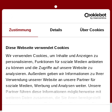
Robe MegaPointe
Zustimmung
Details
Über Cookies
470W HRI Osram
Leistungsaufnahme 670W
Anschluss Powercon True1
Zoombereich Beam Mode 1,8-21°
Diese Webseite verwendet Cookies
Zoombereich Spot Mode 3-42°
Wir verwenden Cookies, um Inhalte und Anzeigen zu
YMC Farbmischsystem
personalisieren, Funktionen für soziale Medien anbieten
Farbrad mit 13 Slots
fixe Goboebene mit 14 Slots
zu können und die Zugriffe auf unsere Website zu
rotierende Goboebene mit 9 Slots
analysieren. Außerdem geben wir Informationen zu Ihrer
rot. Prisma
Verwendung unserer Website an unsere Partner für
soziale Medien, Werbung und Analysen weiter. Unsere
Gewicht 22kg
Partner führen diese Informationen möglicherweise mit
weiteren Daten zusammen, die Sie ihnen bereitgestellt
haben oder die sie im Rahmen Ihrer Nutzung der Dienste
gesammelt haben.
Einwilligungsauswahl