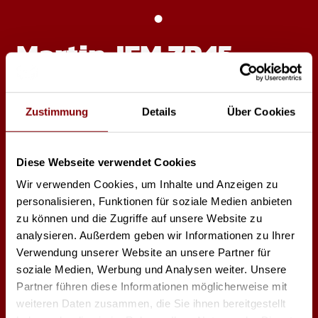
Martin JEM ZR45
Nebel
Zustimmung
Details
Über Cookies
DMX Kanäle: 1
Deckungsvolumen: 1300 m³ (45,909 ft³)/ Minute
Flüssigkeitsverbrauch (max.): 210 ml/ Minute
Diese Webseite verwendet Cookies
Vorlaufsszeit: 10 minute
Flüssigkeitsreservoir: 5 l drop-in reservoir mit
Wir verwenden Cookies, um Inhalte und Anzeigen zu
Schnellanschlussverschraubung
personalisieren, Funktionen für soziale Medien anbieten
Zugelassene Flüssigkeiten
zu können und die Zugriffe auf unsere Website zu
JEM™ Pro Smoke Studio
analysieren. Außerdem geben wir Informationen zu Ihrer
JEM™ Pro Smoke Super
JEM™ Pro Smoke High Density
Verwendung unserer Website an unsere Partner für
JEM™ I-Fog Fluid
soziale Medien, Werbung und Analysen weiter. Unsere
JEM™ Pro Steam Simulation
Partner führen diese Informationen möglicherweise mit
RUSH™ Fog Fluid
weiteren Daten zusammen, die Sie ihnen bereitgestellt
JEM™ Pro Clean Suprem