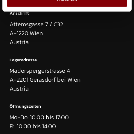
Anschrift
Attemsgasse 7 / C32
A-1220
Wien
Austria
Anfrage:
Martin JEM ZR45 Nebel
Lageradresse
Stückzahl
Maderspergerstrasse 4
A-2201
Gerasdorf bei Wien
Austria
Leihbeginn
Öffnungszeiten
Leihende
Mo-Do: 10:00 bis 17:00
Fr: 10:00 bis 14:00
Ich habe die
Datenschutzerklärung
zur Kenntnis genommen. Ich