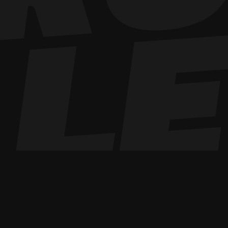
Anfrage:
Manfrotto Stativ 269
Leihbeginn
Ich habe die
Datenschutzerklärung
zur Ken
stimme zu, dass meine Angaben und Daten
meiner Anfrage elektronisch erhoben und 
Hinweis: Sie können Ihre Einwilligung jederz
E-Mail an
office@supporting-role.at
widerru