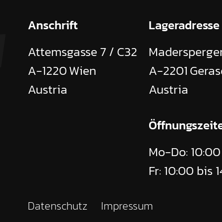
Anschrift
Lageradresse
Stückzahl
bu
Attemsgasse 7 / C32
Madersperger
A-1220
Wien
A-2201
Geras
Austria
Austria
Leihende
Öffnungszeit
ntnis genommen. Ich
Mo-Do: 10:00 
 zur Beantwortung
Fr: 10:00 bis 
gespeichert werden.
eit für die Zukunft per
fen.
*
Datenschutz
Impressum