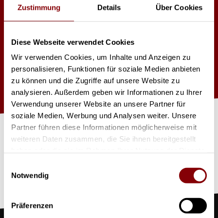
Zustimmung
Details
Über Cookies
Manfrotto Autopole
Diese Webseite verwendet Cookies
Wir verwenden Cookies, um Inhalte und Anzeigen zu
Klemmbereich: 210cm bis 370cm
personalisieren, Funktionen für soziale Medien anbieten
Gewicht 2,1kg
zu können und die Zugriffe auf unsere Website zu
analysieren. Außerdem geben wir Informationen zu Ihrer
Verwendung unserer Website an unsere Partner für
J
et
zt
Pr
o
d
u
kt
a
nfr
a
g
e
soziale Medien, Werbung und Analysen weiter. Unsere
Partner führen diese Informationen möglicherweise mit
weiteren Daten zusammen, die Sie ihnen bereitgestellt
n
haben oder die sie im Rahmen Ihrer Nutzung der Dienste
gesammelt haben.
Einwilligungsauswahl
Notwendig
Präferenzen