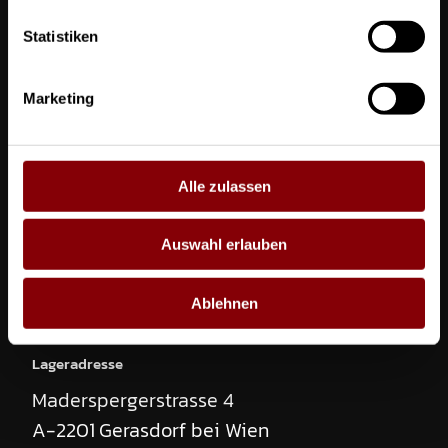
Telefon
Statistiken
+43 664 526 15 86
Marketing
E-Mail
office@supporting-role.at
Alle zulassen
Anschrift
Attemsgasse 7 / C32
Auswahl erlauben
A-1220
Wien
Austria
Anfrage:
Manfrotto Autopole
Ablehnen
Lageradresse
Stückzahl
Maderspergerstrasse 4
A-2201
Gerasdorf bei Wien