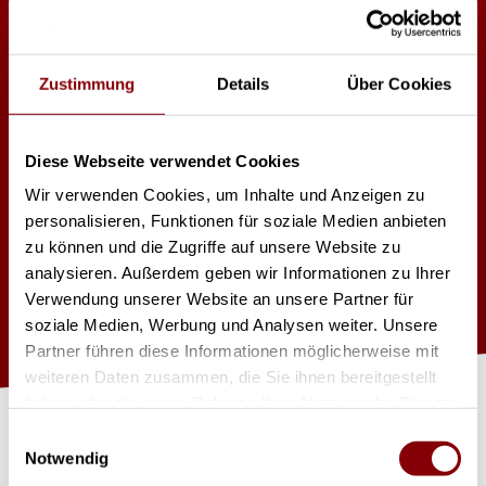
Luminex LumiNode
Zustimmung
Details
Über Cookies
12
Diese Webseite verwendet Cookies
Supported protocols:
Wir verwenden Cookies, um Inhalte und Anzeigen zu
Art-NetTM (1-4)
personalisieren, Funktionen für soziale Medien anbieten
sACN ANSI E1.31-2018
zu können und die Zugriffe auf unsere Website zu
RTTrPL (BlackTraX)
analysieren. Außerdem geben wir Informationen zu Ihrer
KiNET v1, v2
Port Speed 10/100/1000Mbps
Verwendung unserer Website an unsere Partner für
soziale Medien, Werbung und Analysen weiter. Unsere
Partner führen diese Informationen möglicherweise mit
weiteren Daten zusammen, die Sie ihnen bereitgestellt
J
et
zt
Pr
o
d
u
kt
a
nfr
a
g
e
haben oder die sie im Rahmen Ihrer Nutzung der Dienste
gesammelt haben.
Einwilligungsauswahl
Notwendig