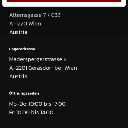
Anschrift
Attemsgasse 7 / C32
A-1220
Wien
Austria
Anfrage:
Air Dome Wetterschutz
Lageradresse
Stückzahl
Maderspergerstrasse 4
A-2201
Gerasdorf bei Wien
Austria
Leihbeginn
Öffnungszeiten
Leihende
Mo-Do: 10:00 bis 17:00
Fr: 10:00 bis 14:00
Ich habe die
Datenschutzerklärung
zur Kenntnis genommen. Ich
stimme zu, dass meine Angaben und Daten zur Beantwortung
meiner Anfrage elektronisch erhoben und gespeichert werden.