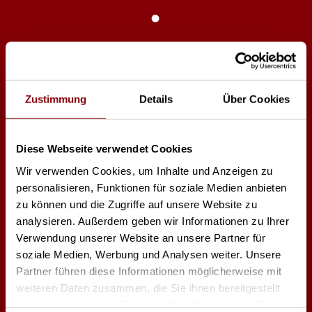
Air Dome
Wetterschutz
Zustimmung
Details
Über Cookies
Wetterschutz für Moving Lights
Integrierter Lüfter zum Aufblasen der Hülle
Hängende und stehende Montage
Diese Webseite verwendet Cookies
Wir verwenden Cookies, um Inhalte und Anzeigen zu
personalisieren, Funktionen für soziale Medien anbieten
zu können und die Zugriffe auf unsere Website zu
analysieren. Außerdem geben wir Informationen zu Ihrer
Verwendung unserer Website an unsere Partner für
Gewicht 15,8kg
soziale Medien, Werbung und Analysen weiter. Unsere
Durchmesser 80cm
Partner führen diese Informationen möglicherweise mit
Höhe 100cm
weiteren Daten zusammen, die Sie ihnen bereitgestellt
haben oder die sie im Rahmen Ihrer Nutzung der Dienste