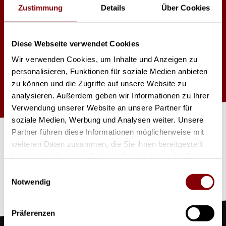
Zustimmung
Details
Über Cookies
2-Lite Blinder
Diese Webseite verwendet Cookies
Wir verwenden Cookies, um Inhalte und Anzeigen zu
Dimmer eingebaut
personalisieren, Funktionen für soziale Medien anbieten
DMX-Steuerung
zu können und die Zugriffe auf unsere Website zu
analysieren. Außerdem geben wir Informationen zu Ihrer
Verwendung unserer Website an unsere Partner für
J
et
zt
Pr
o
d
u
kt
a
nfr
a
g
e
soziale Medien, Werbung und Analysen weiter. Unsere
Partner führen diese Informationen möglicherweise mit
weiteren Daten zusammen, die Sie ihnen bereitgestellt
n
haben oder die sie im Rahmen Ihrer Nutzung der Dienste
gesammelt haben.
Einwilligungsauswahl
Notwendig
Präferenzen