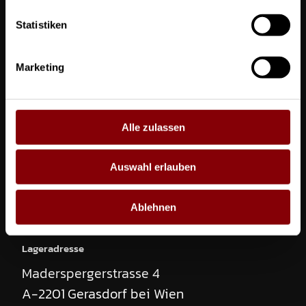
Telefon
Statistiken
+43 664 526 15 86
Marketing
E-Mail
office@supporting-role.at
Alle zulassen
Anschrift
Attemsgasse 7 / C32
Auswahl erlauben
A-1220
Wien
Austria
Anfrage:
2-Lite Blinder
Ablehnen
Lageradresse
Stückzahl
Maderspergerstrasse 4
A-2201
Gerasdorf bei Wien